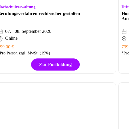
ochschulverwaltung
Drit
erufungsverfahren rechtssicher gestalten
Hor
Aud
07. - 08. September 2026
Online
99.00 €
799
Pro Person zzgl. MwSt. (19%)
*Pro
Zur Fortbildung