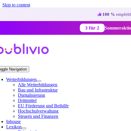
Skip to content
100 %
empfehl
3 für 2
Sommeraktio
oggle Navigation
Weiterbildungen
Alle Weiterbildungen
Bau und Infrastruktur
Digitalisierung
Drittmittel
EU Förderung und Beihilfe
Hochschulverwaltung
Steuern und Finanzen
Inhouse
Lexikon