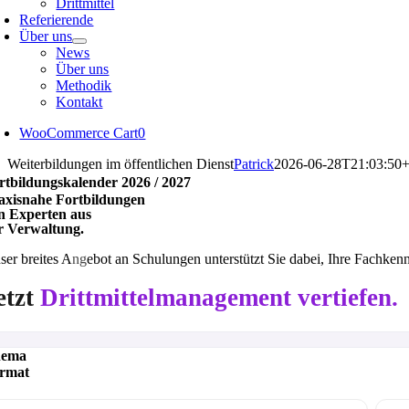
Drittmittel
Referierende
Über uns
News
Über uns
Methodik
Kontakt
WooCommerce Cart
0
Weiterbildungen im öffentlichen Dienst
Patrick
2026-06-28T21:03:50+
rtbildungs­kalender 2026 / 2027
axisnahe Fortbildungen
n Experten aus
r
Verwaltung.
ser breites A
ng
ebot an Schulungen unterstützt Sie dabei, Ihre Fachkenn
etzt
Drittmittelmanagement vertiefen.
hema
rmat