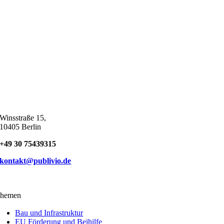
Winsstraße 15,
10405 Berlin
+49 30 75439315
kontakt@publivio.de
hemen
Bau und Infrastruktur
EU Förderung und Beihilfe