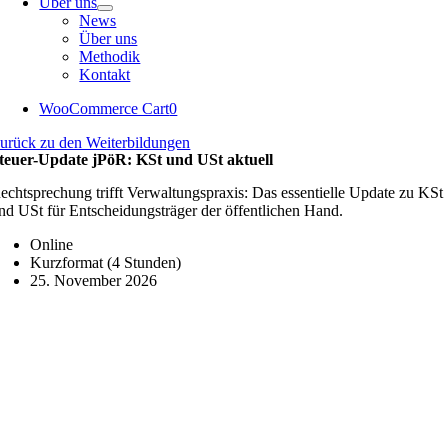
Über uns
News
Über uns
Methodik
Kontakt
WooCommerce Cart
0
urück zu den Weiterbildungen
teuer-Update jPöR: KSt und USt aktuell
echtsprechung trifft Verwaltungspraxis: Das essentielle Update zu KSt
nd USt für Entscheidungsträger der öffentlichen Hand.
Online
Kurzformat (4 Stunden)
25. November 2026