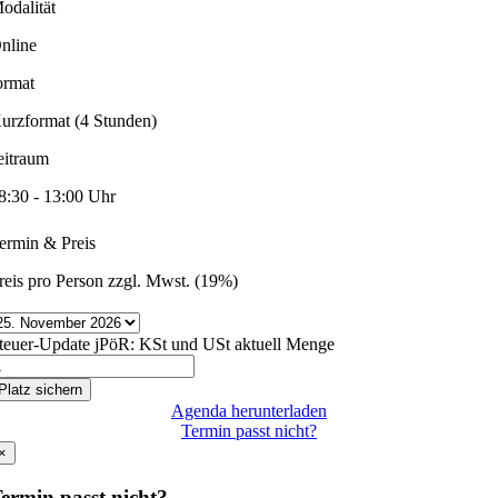
odalität
nline
ormat
urzformat (4 Stunden)
eitraum
8:30 - 13:00 Uhr
ermin & Preis
reis pro Person zzgl. Mwst. (19%)
teuer-Update jPöR: KSt und USt aktuell Menge
Platz sichern
Agenda herunterladen
Termin passt nicht?
×
ermin passt nicht?