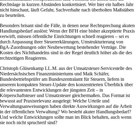
Rechtslage in kurzen Abständen konkretisiert. Wer hier ein halbes Jahr
nicht hinschaut, läuft Gefahr, Sachverhalte nach überholten Maßstäben
zu beurteilen.
Besonders brisant sind die Fälle, in denen neue Rechtsprechung akuten
Handlungsbedarf auslöst: Wenn der BFH eine bisher akzeptierte Praxis
verwirft, müssen öffentliche Einrichtungen schnell reagieren – sei es
durch Anpassung ihrer Steuererklärungen, Umstrukturierung von
BgA-Zuordnungen oder Neubewertung bestehender Verträge. Die
Kosten des Nichthandelns sind in der Regel deutlich höher als die des
rechtzeitigen Reagierens.
Christoph Glüsenkamp LL.M. aus der Umsatzsteuer-Servicestelle des
Niedersächsischen Finanzministeriums und Maik Schäfer,
Bundesbetriebsprüfer am Bundeszentralamt für Steuern, liefern in
unserem kompakten Steuer-Update den konzentrierten Überblick über
die relevantesten Entwicklungen der jüngsten Zeit – in
Körperschaftsteuer und Umsatzsteuer gleichermaßen. Das Format ist
bewusst auf Praxisrelevanz ausgelegt: Welche Urteile und
Verwaltungsanweisungen haben direkte Auswirkungen auf die Arbeit
in der öffentlichen Verwaltung? Wo besteht akuter Handlungsbedarf?
Und welche Entwicklungen sollte man im Blick behalten, auch wenn
sie noch nicht spruchreif sind?