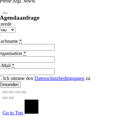
Preise zzgl. Mwst.
Agendaanfrage
nrede
achname
*
rganisation
*
-Mail
*
Ich stimme den
Datenschutzbedingungen
zu
Einsenden
Go to Top