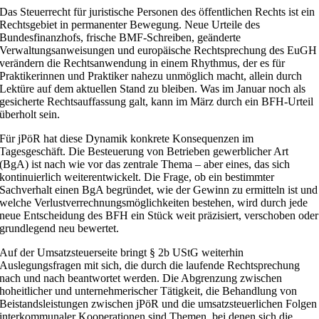
Das Steuerrecht für juristische Personen des öffentlichen Rechts ist ein
Rechtsgebiet in permanenter Bewegung. Neue Urteile des
Bundesfinanzhofs, frische BMF-Schreiben, geänderte
Verwaltungsanweisungen und europäische Rechtsprechung des EuGH
verändern die Rechtsanwendung in einem Rhythmus, der es für
Praktikerinnen und Praktiker nahezu unmöglich macht, allein durch
Lektüre auf dem aktuellen Stand zu bleiben. Was im Januar noch als
gesicherte Rechtsauffassung galt, kann im März durch ein BFH-Urteil
überholt sein.
Für jPöR hat diese Dynamik konkrete Konsequenzen im
Tagesgeschäft. Die Besteuerung von Betrieben gewerblicher Art
(BgA) ist nach wie vor das zentrale Thema – aber eines, das sich
kontinuierlich weiterentwickelt. Die Frage, ob ein bestimmter
Sachverhalt einen BgA begründet, wie der Gewinn zu ermitteln ist und
welche Verlustverrechnungsmöglichkeiten bestehen, wird durch jede
neue Entscheidung des BFH ein Stück weit präzisiert, verschoben oder
grundlegend neu bewertet.
Auf der Umsatzsteuerseite bringt § 2b UStG weiterhin
Auslegungsfragen mit sich, die durch die laufende Rechtsprechung
nach und nach beantwortet werden. Die Abgrenzung zwischen
hoheitlicher und unternehmerischer Tätigkeit, die Behandlung von
Beistandsleistungen zwischen jPöR und die umsatzsteuerlichen Folgen
interkommunaler Kooperationen sind Themen, bei denen sich die