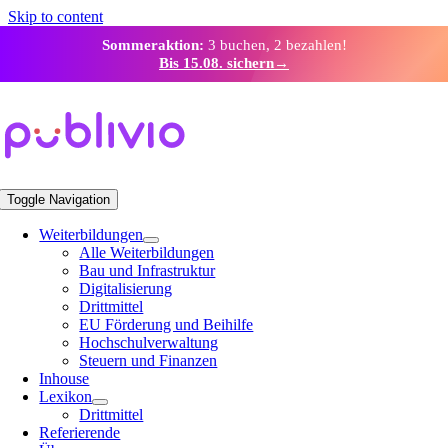
Skip to content
Sommeraktion:
3 buchen, 2 bezahlen!
Bis 15.08. sichern
→
Toggle Navigation
Weiterbildungen
Alle Weiterbildungen
Bau und Infrastruktur
Digitalisierung
Drittmittel
EU Förderung und Beihilfe
Hochschulverwaltung
Steuern und Finanzen
Inhouse
Lexikon
Drittmittel
Referierende