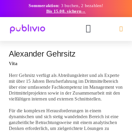
Skip
Sommeraktion:
3 buchen, 2 bezahlen!
to
Bis 15.08. sichern
→
content
Toggle
Navigation
Alexander Gehrsitz
Weiterbildung
Vita
Inhouse
Herr Gehrsitz verfügt als Abteilungsleiter und als Experte
mit über 15 Jahren Berufserfahrung im Drittmittelbereich
über eine umfassende Fachkompetenz im Management von
Drittmittelprojekten sowie in der Zusammenarbeit mit den
Lexikon
vielfältigen internen und externen Schnittstellen.
Für die komplexen Herausforderungen in einem
Referierende
dynamischen und sich stetig wandelnden Bereich ist eine
ganzheitliche Betrachtungsweise mit einem analytischen
Denken erforderlich, um zielgerichtete Lösungen zu