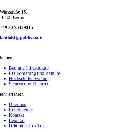
Winsstraße 15,
10405 Berlin
+49 30 75439315
kontakt@publivio.de
hemen
Bau und Infrastruktur
EU Förderung und Beihilfe
Hochschulverwaltung
Steuern und Finanzen
ehr erfahren
Über uns
Referierende
Kontakt
Lexikon
Drittmittel-Lexikon