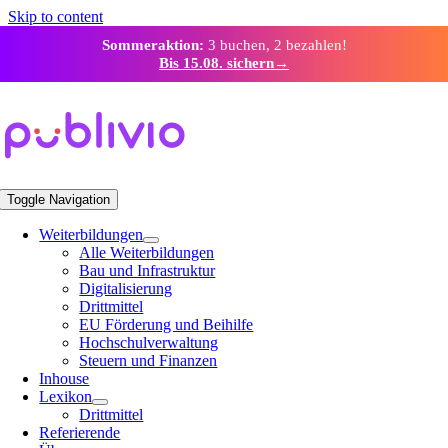
Skip to content
Sommeraktion:
3 buchen, 2 bezahlen!
Bis 15.08. sichern
→
Toggle Navigation
Weiterbildungen
Alle Weiterbildungen
Bau und Infrastruktur
Digitalisierung
Drittmittel
EU Förderung und Beihilfe
Hochschulverwaltung
Steuern und Finanzen
Inhouse
Lexikon
Drittmittel
Referierende