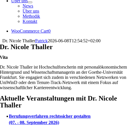
Über uns
News
Über uns
Methodik
Kontakt
WooCommerce Cart
0
Dr. Nicole Thaller
Patrick
2026-06-08T12:54:52+02:00
Dr. Nicole Thaller
Vita
Dr. Nicole Thaller ist Hochschulforscherin mit personalökonomischem
Hintergrund und Wissenschaftsmanagerin an der Goethe-Universität
Frankfurt. Sie engagiert sich zudem in verschiedenen Netzwerken von
UniWinD oder dem Tenure-Track-Netzwerk mit einem Fokus auf
wissenschaftlicher Karriereentwicklung.
Aktuelle Veranstaltungen mit Dr. Nicole
Thaller
Berufungsverfahren rechtssicher gestalten
(07. - 08. September 2026)