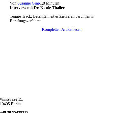
Von
Susanne Grap
1,8 Minuten
Interview mit Dr. Nicole Thaller
Tenure Track, Befangenheit & Zielvereinbarungen in
Berufungsverfahren
Kompletten Artikel lesen
Winsstraße 15,
10405 Berlin
+49 30 75439315