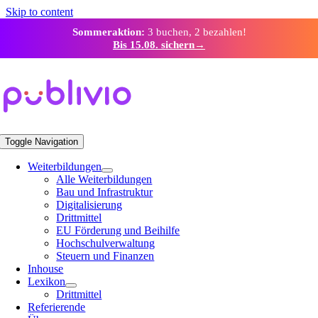
Skip to content
Sommeraktion:
3 buchen, 2 bezahlen!
Bis 15.08. sichern
→
Toggle Navigation
Weiterbildungen
Alle Weiterbildungen
Bau und Infrastruktur
Digitalisierung
Drittmittel
EU Förderung und Beihilfe
Hochschulverwaltung
Steuern und Finanzen
Inhouse
Lexikon
Drittmittel
Referierende