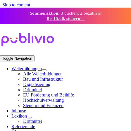
Skip to content
Sommeraktion:
3 buchen, 2 bezahlen!
Bis 15.08. sichern
→
Toggle Navigation
Weiterbildungen
Alle Weiterbildungen
Bau und Infrastruktur
Digitalisierung
Drittmittel
EU Förderung und Beihilfe
Hochschulverwaltung
Steuern und Finanzen
Inhouse
Lexikon
Drittmittel
Referierende