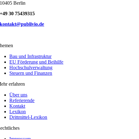
10405 Berlin
+49 30 75439315
kontakt@publivio.de
hemen
Bau und Infrastruktur
EU Förderung und Beihilfe
Hochschulverwaltung
Steuern und Finanzen
ehr erfahren
Über uns
Referierende
Kontakt
Lexikon
Drittmittel-Lexikon
echtliches
Impressum